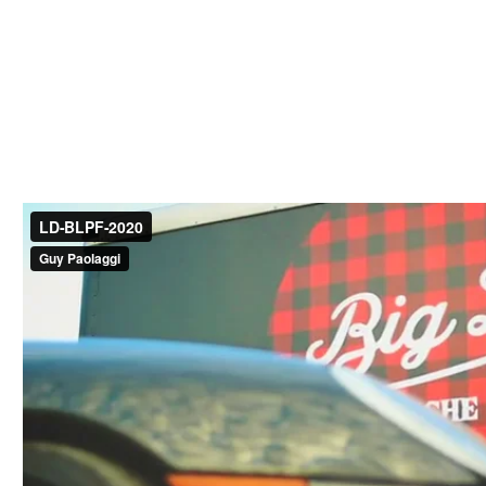
Les-Classiques
Les-Essentiels
Sur-La-Route
BOUTIQUE
AUTOS À VENDRE
À PROPOS