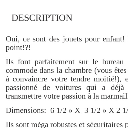
Les-Classiques
DESCRIPTION
Les-Essentiels
Sur-La-Route
Oui, ce sont des jouets pour enfant! 
point!?!
BOUTIQUE
Ils font parfaitement sur le bureau
commode dans la chambre (vous êtes f
à convaincre votre tendre moitié!),
AUTOS À VENDRE
passionné de voitures qui a déj
transmettre votre passion à la marmail
À PROPOS
Dimensions: 6 1/2 » X 3 1/2 » X 2 1
Ils sont méga robustes et sécuritaires 