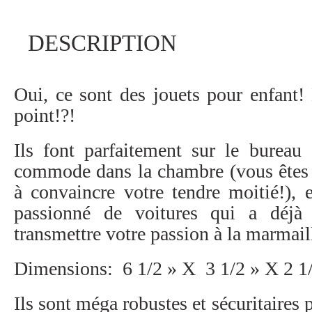
Les-Classiques
DESCRIPTION
Les-Essentiels
Sur-La-Route
Oui, ce sont des jouets pour enfant! 
point!?!
BOUTIQUE
Ils font parfaitement sur le bureau
commode dans la chambre (vous êtes f
à convaincre votre tendre moitié!),
AUTOS À VENDRE
passionné de voitures qui a déj
transmettre votre passion à la marmail
À PROPOS
Dimensions: 6 1/2 » X 3 1/2 » X 2 1
Ils sont méga robustes et sécuritaires 